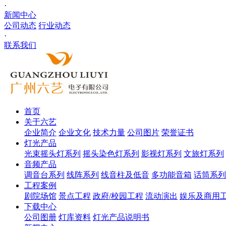
·
新闻中心
公司动态
行业动态
·
联系我们
首页
关于六艺
企业简介
企业文化
技术力量
公司图片
荣誉证书
灯光产品
光束摇头灯系列
摇头染色灯系列
影视灯系列
文旅灯系列
音频产品
调音台系列
线阵系列
线音柱及低音
多功能音箱
话筒系列
工程案例
剧院场馆
景点工程
政府/校园工程
流动演出
娱乐及商用
下载中心
公司图册
灯库资料
灯光产品说明书