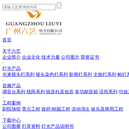
首页
·
关于六艺
企业简介
企业文化
技术力量
公司图片
荣誉证书
·
灯光产品
光束摇头灯系列
摇头染色灯系列
影视灯系列
文旅灯系列
帕灯
·
音频产品
调音台系列
线阵系列
线音柱及低音
多功能音箱
话筒系列
功放
·
工程案例
剧院场馆
景点工程
政府/校园工程
流动演出
娱乐及商用工程
·
下载中心
公司图册
灯库资料
灯光产品说明书