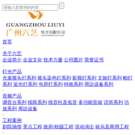
首页
·
关于六艺
企业简介
企业文化
技术力量
公司图片
荣誉证书
·
灯光产品
光束摇头灯系列
摇头染色灯系列
影视灯系列
文旅灯系列
帕灯
系列
追光灯系列
包房灯系列
特效系列
周边设备系列
·
音频产品
调音台系列
线阵系列
线音柱及低音
多功能音箱
话筒系列
功
放系列
周边设备
·
工程案例
剧院场馆
景点工程
政府/校园工程
流动演出
娱乐及商用工程
·