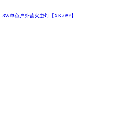
8W单色户外萤火虫灯【XK-08F】