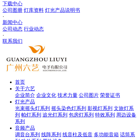
下载中心
公司图册
灯库资料
灯光产品说明书
·
新闻中心
公司动态
行业动态
·
联系我们
首页
关于六艺
企业简介
企业文化
技术力量
公司图片
荣誉证书
灯光产品
光束摇头灯系列
摇头染色灯系列
影视灯系列
文旅灯系
列
帕灯系列
追光灯系列
包房灯系列
特效系列
周边设备
系列
音频产品
调音台系列
线阵系列
线音柱及低音
多功能音箱
话筒系