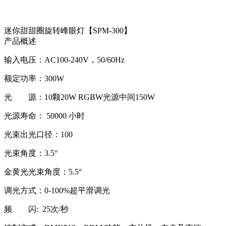
迷你甜甜圈旋转峰眼灯【SPM-300】
产品概述
输入电压：AC100-240V，50/60Hz
额定功率：300W
光 源：10颗20W RGBW光源中间150W
光源寿命： 50000 小时
光束出光口径：100
光束角度：3.5°
金黄光光束角度：5.5°
调光方式：0-100%超平滑调光
频 闪: 25次/秒