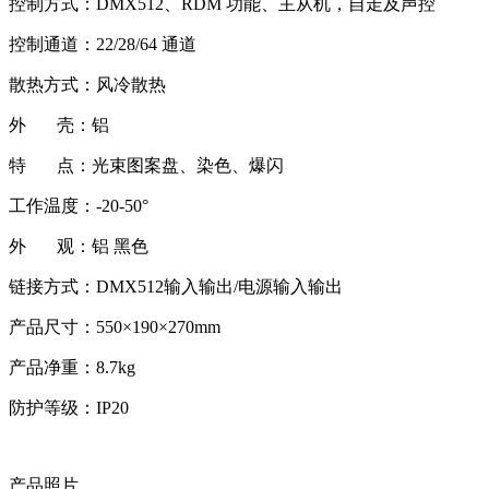
控制方式：DMX512、RDM 功能、主从机，自走及声控
控制通道：22/28/64 通道
散热方式：风冷散热
外 壳：铝
特 点：光束图案盘、染色、爆闪
工作温度：-20-50°
外 观：铝 黑色
链接方式：DMX512输入输出/电源输入输出
产品尺寸：550×190×270mm
产品净重：8.7kg
防护等级：IP20
产品照片