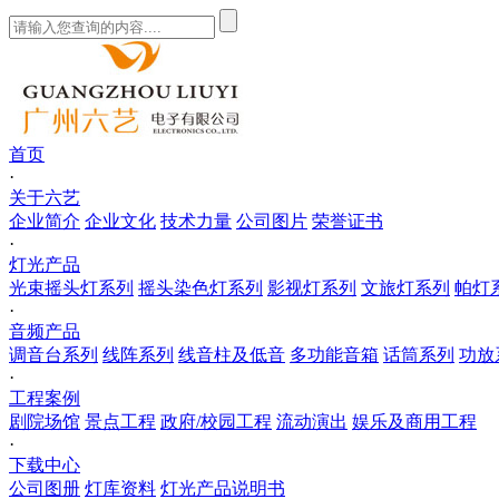
首页
·
关于六艺
企业简介
企业文化
技术力量
公司图片
荣誉证书
·
灯光产品
光束摇头灯系列
摇头染色灯系列
影视灯系列
文旅灯系列
帕灯
·
音频产品
调音台系列
线阵系列
线音柱及低音
多功能音箱
话筒系列
功放
·
工程案例
剧院场馆
景点工程
政府/校园工程
流动演出
娱乐及商用工程
·
下载中心
公司图册
灯库资料
灯光产品说明书