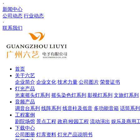
·
新闻中心
公司动态
行业动态
·
联系我们
首页
关于六艺
企业简介
企业文化
技术力量
公司图片
荣誉证书
灯光产品
光束摇头灯系列
摇头染色灯系列
影视灯系列
文旅灯系列
音频产品
调音台系列
线阵系列
线音柱及低音
多功能音箱
话筒系列
工程案例
剧院场馆
景点工程
政府/校园工程
流动演出
娱乐及商用
下载中心
公司图册
灯库资料
灯光产品说明书